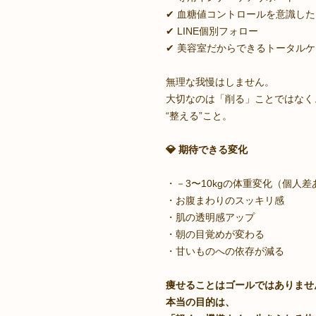
✔ 血糖値コントロールを意識し
✔ LINE個別フォロー
✔ 美容室だからできるトータル
無理な我慢はしません。
大切なのは「削る」ことではなく
“整える”こと。
💎 期待できる変化
・－3〜10kgの体重変化（個人差
・お腹まわりのスッキリ感
・肌の透明感アップ
・朝の目覚めが変わる
・甘いものへの依存が減る
痩せることはゴールではありませ
本当の目的は、