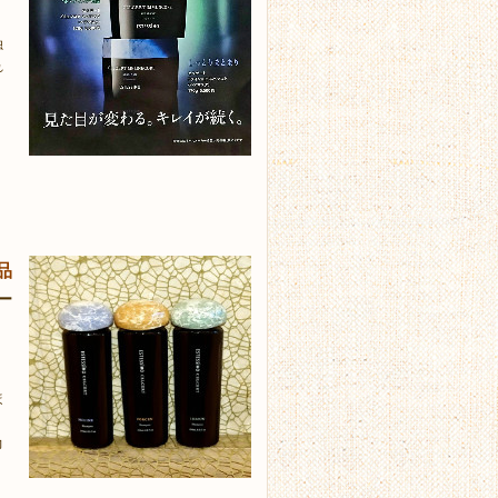
独
れ
品
ー
ほ
力