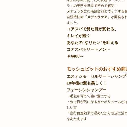
未知の領域であった毛髪芯部「メデュ
ラ」の実態を世界で初めて解明！
メデュラを含む毛髪芯部までケアする
自浸透技術
「メデュラケア」
が開発さ
ました。
コアスパで見た目が変わる。
キレイが続く
あなたの"なりたい"を叶える
コアスパトリートメント
￥4400～
モッシュピットのおすすめ商
エステシモ セルサートシャンプ
10年後の髪も美しく！
フォーシンシャンプー
・毛包を育てて強い髪にする
・分け目が気になる方やボリュームが
しい方
・血行促進効果で温めながら頭皮に活
をあたえます