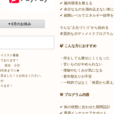
✔ 腸内環境を整える
✔ 余分なものを溜め込まない体
✔ 細胞レベルでエネルギー効率
▼8月のお休み
そんな“土台づくり”から始める
本質的なボディメイクプログラム
🍃 こんな方におすすめ
タイリスト募集
・何をしても痩せにくくなった
しております！
・甘いものがやめられない
866 担当 小川
・便秘やむくみが気になる
.9月末まで☆★
集見ました！とお伝えください。
・更年期太りが不安
すが
・一時的ではなく「体質から変え
おります！
🌸 プログラム内容
✔ 体の状態に合わせた期間設計
✔ 専用インナーケアサポート