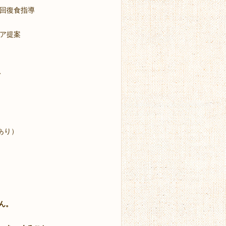
た回復食指導
ケア提案
、
あり）
ん。