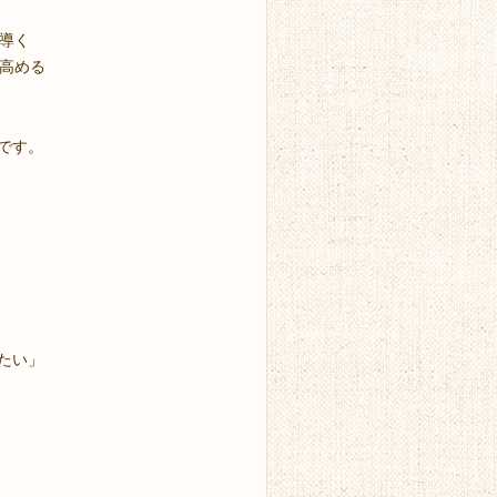
に導く
を高める
です。
たい」